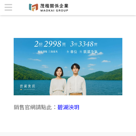
碧湖泱玥 | 茂楷關係企業
銷售官網請點此：
碧湖泱玥